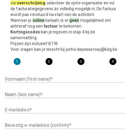
via
overschrijving
, selecteer de optie organisatie en vul
de facturatiegegevens zo volledig mogelijk in. De factuur
wordt pas verstuurd na start van de activiteit.
Wanneer je
online
betaalt, is er
geen
mogelijkheid om
achteraf nog een
factuur
te bekomen.
Kortingscodes
kan je ingeven in stap 4 bij de
samenvatting.
Prijzen zijn inclusief BTW.
Voor vragen kan je terecht bij petra.depesseroey@kdg.be.
1
2
3
4
Voornaam (first name)
Naam (last name)
E-mailadres
Bevestig e-mailadres (confirm)