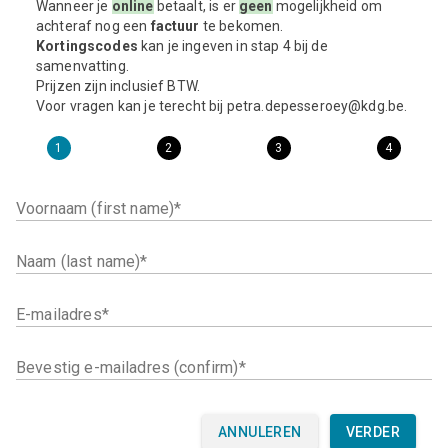
Wanneer je
online
betaalt, is er
geen
mogelijkheid om
achteraf nog een
factuur
te bekomen.
Kortingscodes
kan je ingeven in stap 4 bij de
samenvatting.
Prijzen zijn inclusief BTW.
Voor vragen kan je terecht bij petra.depesseroey@kdg.be.
1
2
3
4
Voornaam (first name)
Naam (last name)
E-mailadres
Bevestig e-mailadres (confirm)
ANNULEREN
VERDER