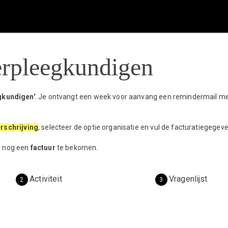
erpleegkundigen
gkundigen'
. Je ontvangt een week voor aanvang een remindermail met 
rschrijving
, selecteer de optie organisatie en vul de facturatiegegeve
f nog een
factuur
te bekomen.
Activiteit
Vragenlijst
2
3